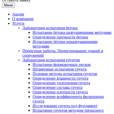
Оставить заявку
Меню
Акции
О компании
Услуги
Лаборатория испытания бетона
Испытание бетона разрушающими методами
Определение прочности бетона
Испытание бетона неразрушающими
методами
Проектные работы. Проектирование зданий и
сооружений
Лаборатория испытания грунтов
Испытание формовочных песков
Штамповые испытания грунта
Полевые методы испытания грунтов
Определение влажности грунта
Определение уплотнения грунта
Определение состава грунта
Определение плотности грунта
Определение коэффициента фильтрации
грунта
Исследование грунта под фундамент
Испытание грунтов методом трехосного