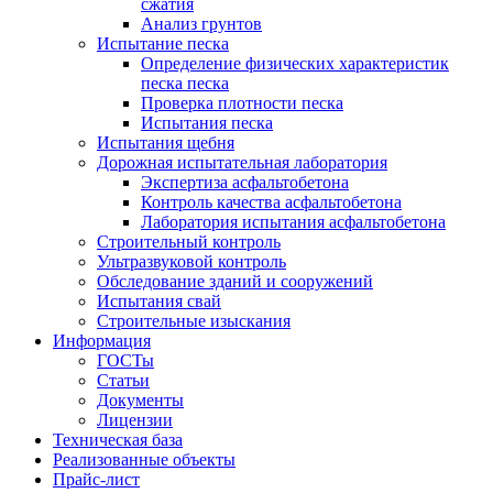
сжатия
Анализ грунтов
Испытание песка
Определение физических характеристик
песка песка
Проверка плотности песка
Испытания песка
Испытания щебня
Дорожная испытательная лаборатория
Экспертиза асфальтобетона
Контроль качества асфальтобетона
Лаборатория испытания асфальтобетона
Строительный контроль
Ультразвуковой контроль
Обследование зданий и сооружений
Испытания свай
Строительные изыскания
Информация
ГОСТы
Статьи
Документы
Лицензии
Техническая база
Реализованные объекты
Прайс-лист