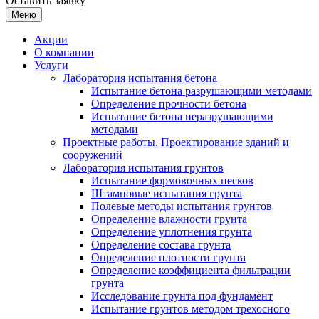
Оставить заявку
Меню
Акции
О компании
Услуги
Лаборатория испытания бетона
Испытание бетона разрушающими методами
Определение прочности бетона
Испытание бетона неразрушающими
методами
Проектные работы. Проектирование зданий и
сооружений
Лаборатория испытания грунтов
Испытание формовочных песков
Штамповые испытания грунта
Полевые методы испытания грунтов
Определение влажности грунта
Определение уплотнения грунта
Определение состава грунта
Определение плотности грунта
Определение коэффициента фильтрации
грунта
Исследование грунта под фундамент
Испытание грунтов методом трехосного