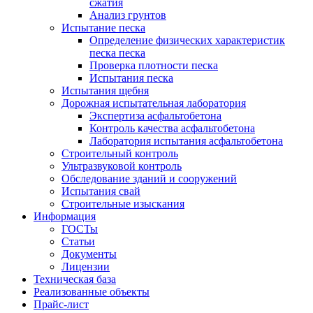
сжатия
Анализ грунтов
Испытание песка
Определение физических характеристик
песка песка
Проверка плотности песка
Испытания песка
Испытания щебня
Дорожная испытательная лаборатория
Экспертиза асфальтобетона
Контроль качества асфальтобетона
Лаборатория испытания асфальтобетона
Строительный контроль
Ультразвуковой контроль
Обследование зданий и сооружений
Испытания свай
Строительные изыскания
Информация
ГОСТы
Статьи
Документы
Лицензии
Техническая база
Реализованные объекты
Прайс-лист