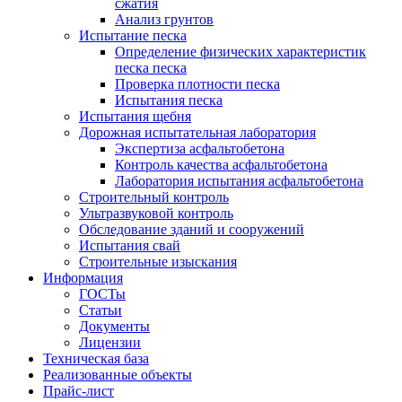
сжатия
Анализ грунтов
Испытание песка
Определение физических характеристик
песка песка
Проверка плотности песка
Испытания песка
Испытания щебня
Дорожная испытательная лаборатория
Экспертиза асфальтобетона
Контроль качества асфальтобетона
Лаборатория испытания асфальтобетона
Строительный контроль
Ультразвуковой контроль
Обследование зданий и сооружений
Испытания свай
Строительные изыскания
Информация
ГОСТы
Статьи
Документы
Лицензии
Техническая база
Реализованные объекты
Прайс-лист