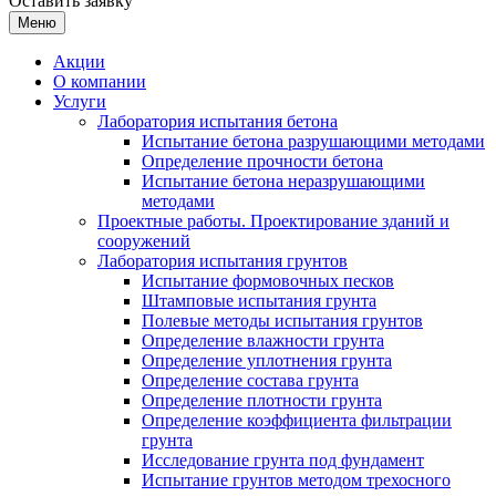
Оставить заявку
Меню
Акции
О компании
Услуги
Лаборатория испытания бетона
Испытание бетона разрушающими методами
Определение прочности бетона
Испытание бетона неразрушающими
методами
Проектные работы. Проектирование зданий и
сооружений
Лаборатория испытания грунтов
Испытание формовочных песков
Штамповые испытания грунта
Полевые методы испытания грунтов
Определение влажности грунта
Определение уплотнения грунта
Определение состава грунта
Определение плотности грунта
Определение коэффициента фильтрации
грунта
Исследование грунта под фундамент
Испытание грунтов методом трехосного