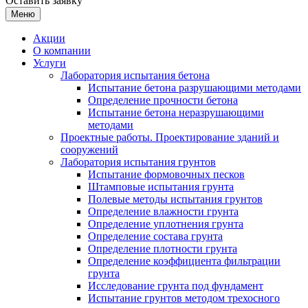
Оставить заявку
Меню
Акции
О компании
Услуги
Лаборатория испытания бетона
Испытание бетона разрушающими методами
Определение прочности бетона
Испытание бетона неразрушающими
методами
Проектные работы. Проектирование зданий и
сооружений
Лаборатория испытания грунтов
Испытание формовочных песков
Штамповые испытания грунта
Полевые методы испытания грунтов
Определение влажности грунта
Определение уплотнения грунта
Определение состава грунта
Определение плотности грунта
Определение коэффициента фильтрации
грунта
Исследование грунта под фундамент
Испытание грунтов методом трехосного