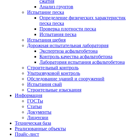
сжатия
Анализ грунтов
Испытание песка
Определение физических характеристик
песка песка
Проверка плотности песка
Испытания песка
Испытания щебня
Дорожная испытательная лаборатория
Экспертиза асфальтобетона
Контроль качества асфальтобетона
Лаборатория испытания асфальтобетона
Строительный контроль
Ультразвуковой контроль
Обследование зданий и сооружений
Испытания свай
Строительные изыскания
Информация
ГОСТы
Статьи
Документы
Лицензии
Техническая база
Реализованные объекты
Прайс-лист