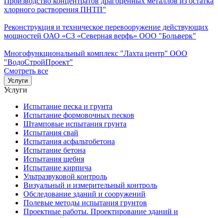
Производство концентратов драгоценных металлов из остатка
хлорного растворения ПНТП"
Реконструкция и техническое перевооружение действующих
мощностей ОАО «СЗ «Северная верфь» ООО "Больверк"
Многофункциональный комплекс "Лахта центр" ООО
"ВодоСтройПроект"
Смотреть все
Услуги
Услуги
Испытание песка и грунта
Испытание формовочных песков
Штамповые испытания грунта
Испытания свай
Испытания асфальтобетона
Испытание бетона
Испытания щебня
Испытание кирпича
Ультразвуковой контроль
Визуальный и измерительный контроль
Обследование зданий и сооружений
Полевые методы испытания грунтов
Проектные работы. Проектирование зданий и