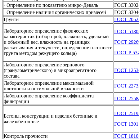
- Определение по показателю микро-Деваль
ГОСТ 3302
- Определение наличия органических примесей
ГОСТ 3304
Грунты
ГОСТ 2052
Лабораторное определение физических
ГОСТ 5180
характеристик (отбор проб, влажность, удельный
и объемный вес, влажность на границах
ГОСТ 2926
раскатывания и текучести, определение плотности
ГОСТ Р 537
грунта методом режущего кольца)
Лабораторное определение зернового
(гранулометрического) и микроагрегатного
ГОСТ 1253
состава
Лабораторное определение максимальной
ГОСТ 2273
плотности и оптимальной влажности
Лабораторное определение коэффициента
ГОСТ 2558
фильтрации
ГОСТ 2519
Бетоны, конструкции и изделия бетонные и
железобетонные
ГОСТ 1301
Контроль прочности
ГОСТ 1810