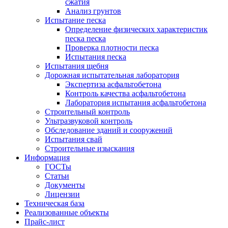
сжатия
Анализ грунтов
Испытание песка
Определение физических характеристик
песка песка
Проверка плотности песка
Испытания песка
Испытания щебня
Дорожная испытательная лаборатория
Экспертиза асфальтобетона
Контроль качества асфальтобетона
Лаборатория испытания асфальтобетона
Строительный контроль
Ультразвуковой контроль
Обследование зданий и сооружений
Испытания свай
Строительные изыскания
Информация
ГОСТы
Статьи
Документы
Лицензии
Техническая база
Реализованные объекты
Прайс-лист