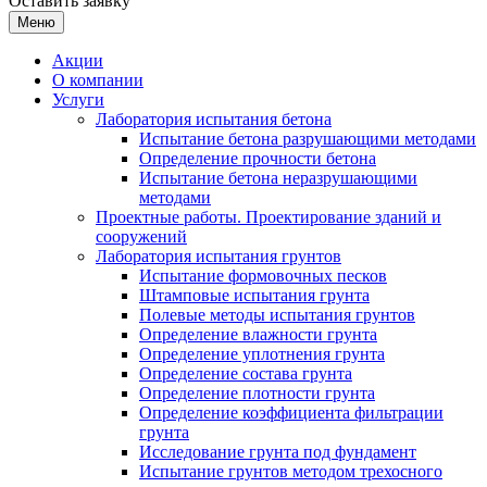
Оставить заявку
Меню
Акции
О компании
Услуги
Лаборатория испытания бетона
Испытание бетона разрушающими методами
Определение прочности бетона
Испытание бетона неразрушающими
методами
Проектные работы. Проектирование зданий и
сооружений
Лаборатория испытания грунтов
Испытание формовочных песков
Штамповые испытания грунта
Полевые методы испытания грунтов
Определение влажности грунта
Определение уплотнения грунта
Определение состава грунта
Определение плотности грунта
Определение коэффициента фильтрации
грунта
Исследование грунта под фундамент
Испытание грунтов методом трехосного