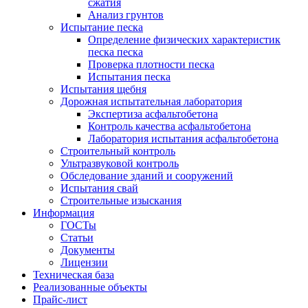
сжатия
Анализ грунтов
Испытание песка
Определение физических характеристик
песка песка
Проверка плотности песка
Испытания песка
Испытания щебня
Дорожная испытательная лаборатория
Экспертиза асфальтобетона
Контроль качества асфальтобетона
Лаборатория испытания асфальтобетона
Строительный контроль
Ультразвуковой контроль
Обследование зданий и сооружений
Испытания свай
Строительные изыскания
Информация
ГОСТы
Статьи
Документы
Лицензии
Техническая база
Реализованные объекты
Прайс-лист