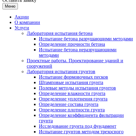
Оставить заявку
Меню
Акции
О компании
Услуги
Лаборатория испытания бетона
Испытание бетона разрушающими методами
Определение прочности бетона
Испытание бетона неразрушающими
методами
Проектные работы. Проектирование зданий и
сооружений
Лаборатория испытания грунтов
Испытание формовочных песков
Штамповые испытания грунта
Полевые методы испытания грунтов
Определение влажности грунта
Определение уплотнения грунта
Определение состава грунта
Определение плотности грунта
Определение коэффициента фильтрации
грунта
Исследование грунта под фундамент
Испытание грунтов методом трехосного