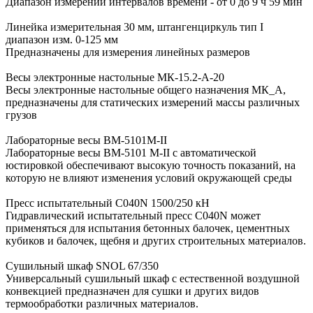
Диапазон измерений интервалов времени - от 0 до 9 ч 59 мин
Линейка измерительная 30 мм, штангенциркуль тип I
диапазон изм. 0-125 мм
Предназначены для измерения линейных размеров
Весы электронные настольные МК-15.2-А-20
Весы электронные настольные общего назначения МК_А,
предназначены для статических измерений массы различных
грузов
Лабораторные весы ВМ-5101М-II
Лабораторные весы ВМ-5101 М-II с автоматической
юстировкой обеспечивают высокую точность показаний, на
которую не влияют изменения условий окружающей среды
Пресс испытательный C040N 1500/250 кН
Гидравлический испытательный пресс С040N может
применяться для испытания бетонных балочек, цементных
кубиков и балочек, щебня и других строительных материалов.
Сушильный шкаф SNOL 67/350
Универсальный сушильный шкаф с естественной воздушной
конвекцией предназначен для сушки и других видов
термообработки различных материалов.