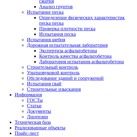
сжатия
Анализ грунтов
Испытание песка
Определение физических характеристик
песка песка
Проверка плотности песка
Испытания песка
Испытания щебня
Дорожная испытательная лаборатория
Экспертиза асфальтобетона
Контроль качества асфальтобетона
Лаборатория испытания асфальтобетона
Строительный контроль
Ультразвуковой контроль
Обследование зданий и сооружений
Испытания свай
Строительные изыскания
Информация
ГОСТы
Статьи
Документы
Лицензии
Техническая база
Реализованные объекты
Прайс-лист