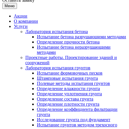
Оставить заявку
Меню
Акции
О компании
Услуги
Лаборатория испытания бетона
Испытание бетона разрушающими методами
Определение прочности бетона
Испытание бетона неразрушающими
методами
Проектные работы. Проектирование зданий и
сооружений
Лаборатория испытания грунтов
Испытание формовочных песков
Штамповые испытания грунта
Полевые методы испытания грунтов
Определение влажности грунта
Определение уплотнения грунта
Определение состава грунта
Определение плотности грунта
Определение коэффициента фильтрации
грунта
Исследование грунта под фундамент
Испытание грунтов методом трехосного