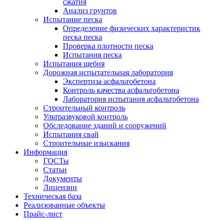
сжатия
Анализ грунтов
Испытание песка
Определение физических характеристик
песка песка
Проверка плотности песка
Испытания песка
Испытания щебня
Дорожная испытательная лаборатория
Экспертиза асфальтобетона
Контроль качества асфальтобетона
Лаборатория испытания асфальтобетона
Строительный контроль
Ультразвуковой контроль
Обследование зданий и сооружений
Испытания свай
Строительные изыскания
Информация
ГОСТы
Статьи
Документы
Лицензии
Техническая база
Реализованные объекты
Прайс-лист