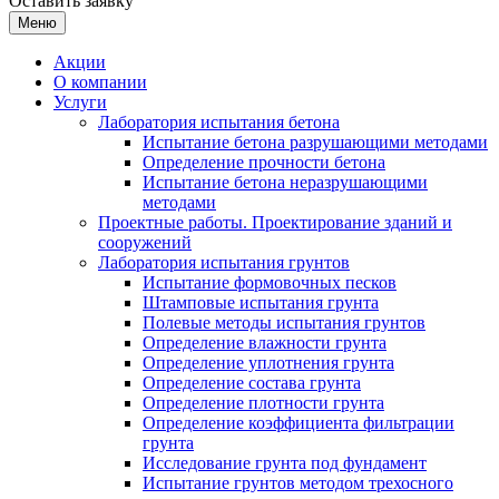
Оставить заявку
Меню
Акции
О компании
Услуги
Лаборатория испытания бетона
Испытание бетона разрушающими методами
Определение прочности бетона
Испытание бетона неразрушающими
методами
Проектные работы. Проектирование зданий и
сооружений
Лаборатория испытания грунтов
Испытание формовочных песков
Штамповые испытания грунта
Полевые методы испытания грунтов
Определение влажности грунта
Определение уплотнения грунта
Определение состава грунта
Определение плотности грунта
Определение коэффициента фильтрации
грунта
Исследование грунта под фундамент
Испытание грунтов методом трехосного