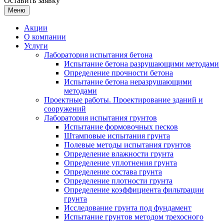
Оставить заявку
Меню
Акции
О компании
Услуги
Лаборатория испытания бетона
Испытание бетона разрушающими методами
Определение прочности бетона
Испытание бетона неразрушающими
методами
Проектные работы. Проектирование зданий и
сооружений
Лаборатория испытания грунтов
Испытание формовочных песков
Штамповые испытания грунта
Полевые методы испытания грунтов
Определение влажности грунта
Определение уплотнения грунта
Определение состава грунта
Определение плотности грунта
Определение коэффициента фильтрации
грунта
Исследование грунта под фундамент
Испытание грунтов методом трехосного