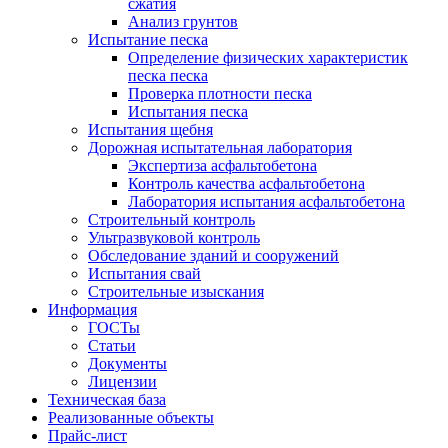
сжатия
Анализ грунтов
Испытание песка
Определение физических характеристик
песка песка
Проверка плотности песка
Испытания песка
Испытания щебня
Дорожная испытательная лаборатория
Экспертиза асфальтобетона
Контроль качества асфальтобетона
Лаборатория испытания асфальтобетона
Строительный контроль
Ультразвуковой контроль
Обследование зданий и сооружений
Испытания свай
Строительные изыскания
Информация
ГОСТы
Статьи
Документы
Лицензии
Техническая база
Реализованные объекты
Прайс-лист