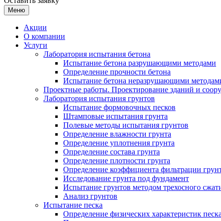
Оставить заявку
Меню
Акции
О компании
Услуги
Лаборатория испытания бетона
Испытание бетона разрушающими методами
Определение прочности бетона
Испытание бетона неразрушающими методам
Проектные работы. Проектирование зданий и соор
Лаборатория испытания грунтов
Испытание формовочных песков
Штамповые испытания грунта
Полевые методы испытания грунтов
Определение влажности грунта
Определение уплотнения грунта
Определение состава грунта
Определение плотности грунта
Определение коэффициента фильтрации грун
Исследование грунта под фундамент
Испытание грунтов методом трехосного сжат
Анализ грунтов
Испытание песка
Определение физических характеристик песка