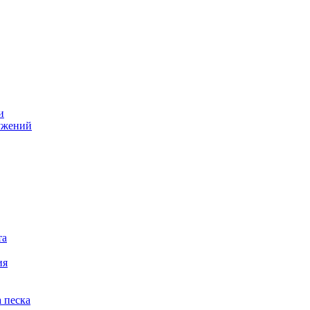
и
ужений
та
ия
 песка