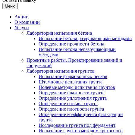
Оставить заявку
Меню
Акции
О компании
Услуги
Лаборатория испытания бетона
Испытание бетона разрушающими методами
Определение прочности бетона
Испытание бетона неразрушающими
методами
Проектные работы. Проектирование зданий и
сооружений
Лаборатория испытания грунтов
Испытание формовочных песков
Штамповые испытания грунта
Полевые методы испытания грунтов
Определение влажности грунта
Определение уплотнения грунта
Определение состава грунта
Определение плотности грунта
Определение коэффициента фильтрации
грунта
Исследование грунта под фундамент
Испытание грунтов методом трехосного