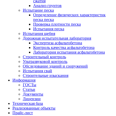
сжатия
Анализ грунтов
Испытание песка
Определение физических характеристик
песка песка
Проверка плотности песка
Испытания песка
Испытания щебня
Дорожная испытательная лаборатория
Экспертиза асфальтобетона
Контроль качества асфальтобетона
Лаборатория испытания асфальтобетона
Строительный контроль
Ультразвуковой контроль
Обследование зданий и сооружений
Испытания свай
Строительные изыскания
Информация
ГОСТы
Статьи
Документы
Лицензии
Техническая база
Реализованные объекты
Прайс-лист