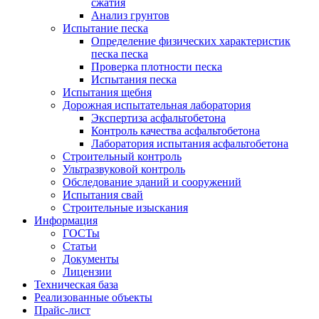
сжатия
Анализ грунтов
Испытание песка
Определение физических характеристик
песка песка
Проверка плотности песка
Испытания песка
Испытания щебня
Дорожная испытательная лаборатория
Экспертиза асфальтобетона
Контроль качества асфальтобетона
Лаборатория испытания асфальтобетона
Строительный контроль
Ультразвуковой контроль
Обследование зданий и сооружений
Испытания свай
Строительные изыскания
Информация
ГОСТы
Статьи
Документы
Лицензии
Техническая база
Реализованные объекты
Прайс-лист