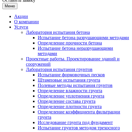
Оставить заявку
Меню
Акции
О компании
Услуги
Лаборатория испытания бетона
Испытание бетона разрушающими методами
Определение прочности бетона
Испытание бетона неразрушающими
методами
Проектные работы. Проектирование зданий и
сооружений
Лаборатория испытания грунтов
Испытание формовочных песков
Штамповые испытания грунта
Полевые методы испытания грунтов
Определение влажности грунта
Определение уплотнения грунта
Определение состава грунта
Определение плотности грунта
Определение коэффициента фильтрации
грунта
Исследование грунта под фундамент
Испытание грунтов методом трехосного