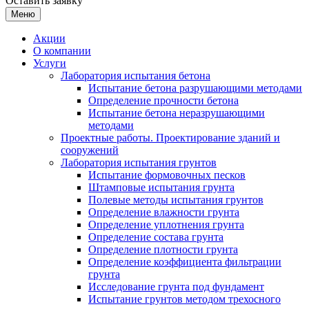
Оставить заявку
Меню
Акции
О компании
Услуги
Лаборатория испытания бетона
Испытание бетона разрушающими методами
Определение прочности бетона
Испытание бетона неразрушающими
методами
Проектные работы. Проектирование зданий и
сооружений
Лаборатория испытания грунтов
Испытание формовочных песков
Штамповые испытания грунта
Полевые методы испытания грунтов
Определение влажности грунта
Определение уплотнения грунта
Определение состава грунта
Определение плотности грунта
Определение коэффициента фильтрации
грунта
Исследование грунта под фундамент
Испытание грунтов методом трехосного