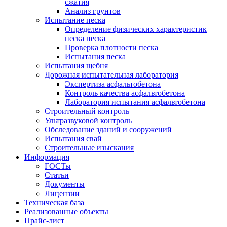
сжатия
Анализ грунтов
Испытание песка
Определение физических характеристик
песка песка
Проверка плотности песка
Испытания песка
Испытания щебня
Дорожная испытательная лаборатория
Экспертиза асфальтобетона
Контроль качества асфальтобетона
Лаборатория испытания асфальтобетона
Строительный контроль
Ультразвуковой контроль
Обследование зданий и сооружений
Испытания свай
Строительные изыскания
Информация
ГОСТы
Статьи
Документы
Лицензии
Техническая база
Реализованные объекты
Прайс-лист