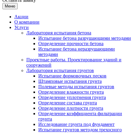
Оставить заявку
Меню
Акции
О компании
Услуги
Лаборатория испытания бетона
Испытание бетона разрушающими методами
Определение прочности бетона
Испытание бетона неразрушающими
методами
Проектные работы. Проектирование зданий и
сооружений
Лаборатория испытания грунтов
Испытание формовочных песков
Штамповые испытания грунта
Полевые методы испытания грунтов
Определение влажности грунта
Определение уплотнения грунта
Определение состава грунта
Определение плотности грунта
Определение коэффициента фильтрации
грунта
Исследование грунта под фундамент
Испытание грунтов методом трехосного