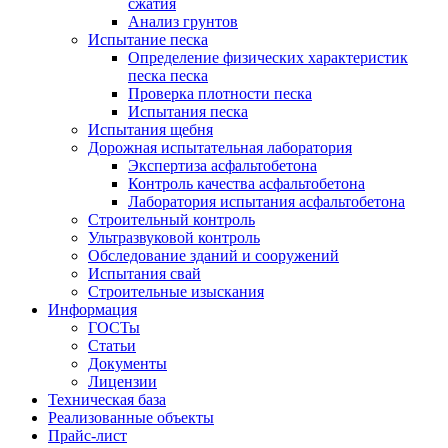
сжатия
Анализ грунтов
Испытание песка
Определение физических характеристик
песка песка
Проверка плотности песка
Испытания песка
Испытания щебня
Дорожная испытательная лаборатория
Экспертиза асфальтобетона
Контроль качества асфальтобетона
Лаборатория испытания асфальтобетона
Строительный контроль
Ультразвуковой контроль
Обследование зданий и сооружений
Испытания свай
Строительные изыскания
Информация
ГОСТы
Статьи
Документы
Лицензии
Техническая база
Реализованные объекты
Прайс-лист