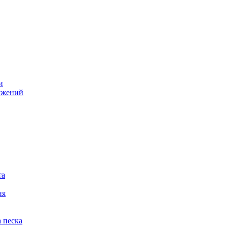
и
ужений
та
ия
 песка