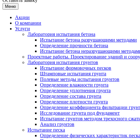
Оставить заявку
Меню
Акции
О компании
Услуги
Лаборатория испытания бетона
Испытание бетона разрушающими методами
Определение прочности бетона
Испытание бетона неразрушающими методам
Проектные работы. Проектирование зданий и соор
Лаборатория испытания грунтов
Испытание формовочных песков
Штамповые испытания грунта
Полевые методы испытания грунтов
Определение влажности грунта
Определение уплотнения грунта
Определение состава грунта
Определение плотности грунта
Определение коэффициента фильтрации грун
Исследование грунта под фундамент
Испытание грунтов методом трехосного сжат
Анализ грунтов
Испытание песка
Определение физических характеристик песка