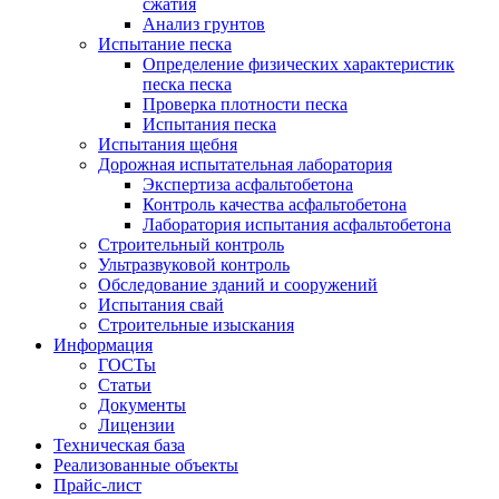
сжатия
Анализ грунтов
Испытание песка
Определение физических характеристик
песка песка
Проверка плотности песка
Испытания песка
Испытания щебня
Дорожная испытательная лаборатория
Экспертиза асфальтобетона
Контроль качества асфальтобетона
Лаборатория испытания асфальтобетона
Строительный контроль
Ультразвуковой контроль
Обследование зданий и сооружений
Испытания свай
Строительные изыскания
Информация
ГОСТы
Статьи
Документы
Лицензии
Техническая база
Реализованные объекты
Прайс-лист