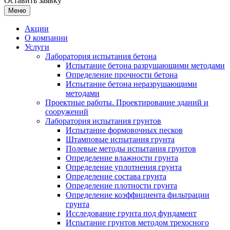
Оставить заявку
Меню
Акции
О компании
Услуги
Лаборатория испытания бетона
Испытание бетона разрушающими методами
Определение прочности бетона
Испытание бетона неразрушающими
методами
Проектные работы. Проектирование зданий и
сооружений
Лаборатория испытания грунтов
Испытание формовочных песков
Штамповые испытания грунта
Полевые методы испытания грунтов
Определение влажности грунта
Определение уплотнения грунта
Определение состава грунта
Определение плотности грунта
Определение коэффициента фильтрации
грунта
Исследование грунта под фундамент
Испытание грунтов методом трехосного