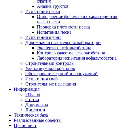
сжатия
Анализ грунтов
Испытание песка
Определение физических характеристик
песка песка
Проверка плотности песка
Испытания песка
Испытания щебня
Дорожная испытательная лаборатория
Экспертиза асфальтобетона
Контроль качества асфальтобетона
Лаборатория испытания асфальтобетона
Строительный контроль
Ультразвуковой контроль
Обследование зданий и сооружений
Испытания свай
Строительные изыскания
Информация
ГОСТы
Статьи
Документы
Лицензии
Техническая база
Реализованные объекты
Прайс-лист