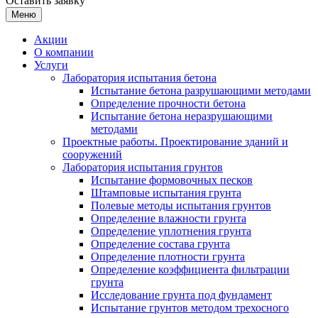
Оставить заявку
Меню
Акции
О компании
Услуги
Лаборатория испытания бетона
Испытание бетона разрушающими методами
Определение прочности бетона
Испытание бетона неразрушающими
методами
Проектные работы. Проектирование зданий и
сооружений
Лаборатория испытания грунтов
Испытание формовочных песков
Штамповые испытания грунта
Полевые методы испытания грунтов
Определение влажности грунта
Определение уплотнения грунта
Определение состава грунта
Определение плотности грунта
Определение коэффициента фильтрации
грунта
Исследование грунта под фундамент
Испытание грунтов методом трехосного