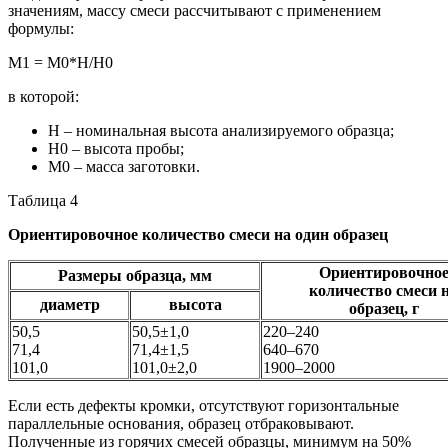
значениям, массу смеси рассчитывают с применением
формулы:
M1 = M0*H/H0
в которой:
Н – номинальная высота анализируемого образца;
Н0 – высота пробы;
М0 – масса заготовки.
Таблица 4
Ориентировочное количество смеси на один образец
Ориентировочно
Размеры образца, мм
количество смеси 
диаметр
высота
образец, г
50,5
50,5±1,0
220–240
71,4
71,4±1,5
640–670
101,0
101,0±2,0
1900–2000
Если есть дефекты кромки, отсутствуют горизонтальные
параллельные основания, образец отбраковывают.
Полученные из горячих смесей образцы, минимум на 50%