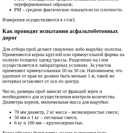
переформованных образцов;
РМ – средние фактические показатели по плотности.
Измерения осуществляются в г/см3.
Как проводят испытания асфальтобетонных
дорог
Для отбора проб делают сверление либо вырубку полотна.
Применяются керны круглой или прямоугольной формы на
полную толщину одежд трассы. Разделение на слои
осуществляется в лабораторных условиях. За участок
применяют прямоугольники 50 на 50 см. Напоминаем, что
удаление от края не должно быть меньше 1 м, такой же
интервал оставляют от оси по центру.
Число, размеры проб зависят от фракций зерен и
необходимого для осуществления контроля количества.
Диаметры кернов, минимальная масса для вырубки:
70 мм диаметр, 2 кг масса – мелкозернистые смеси;
50 мм и 1 кг – песчаные смеси;
6 кг и 100 мм – крупнозернистые.
Когда образцы будут взяты, из них вырезается (или