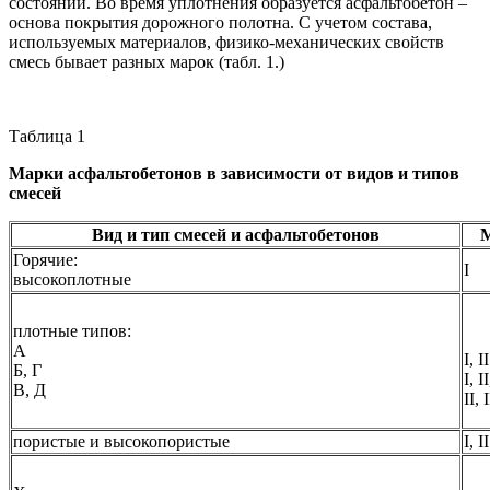
состоянии. Во время уплотнения образуется асфальтобетон –
основа покрытия дорожного полотна. С учетом состава,
используемых материалов, физико-механических свойств
смесь бывает разных марок (табл. 1.)
Таблица 1
Марки асфальтобетонов в зависимости от видов и типов
смесей
Вид и тип смесей и асфальтобетонов
Горячие:
I
высокоплотные
плотные типов:
А
I, II
Б, Г
I, II
В, Д
II, I
пористые и высокопористые
I, II