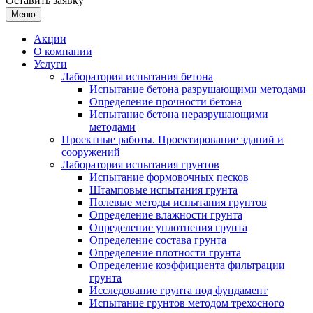
Оставить заявку
Меню
Акции
О компании
Услуги
Лаборатория испытания бетона
Испытание бетона разрушающими методами
Определение прочности бетона
Испытание бетона неразрушающими
методами
Проектные работы. Проектирование зданий и
сооружений
Лаборатория испытания грунтов
Испытание формовочных песков
Штамповые испытания грунта
Полевые методы испытания грунтов
Определение влажности грунта
Определение уплотнения грунта
Определение состава грунта
Определение плотности грунта
Определение коэффициента фильтрации
грунта
Исследование грунта под фундамент
Испытание грунтов методом трехосного