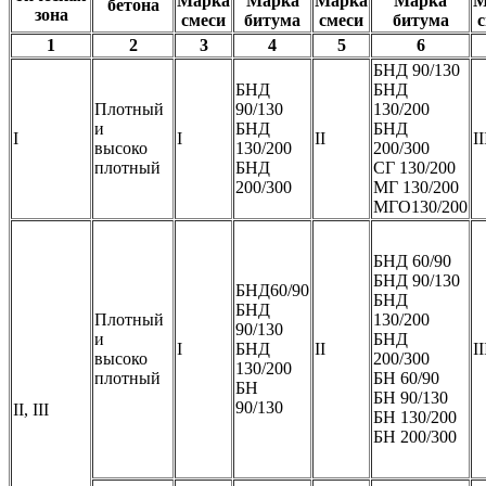
Марка
Марка
Марка
Марка
М
бетона
зона
смеси
битума
смеси
битума
1
2
3
4
5
6
БНД 90/130
БНД
БНД
Плотный
90/130
130/200
и
БНД
БНД
I
I
II
II
высоко
130/200
200/300
плотный
БНД
СГ 130/200
200/300
МГ 130/200
МГО130/200
БНД 60/90
БНД 90/130
БНД60/90
БНД
БНД
Плотный
130/200
90/130
и
БНД
I
БНД
II
II
высоко
200/300
130/200
плотный
БН 60/90
БН
БН 90/130
90/130
II, III
БН 130/200
БН 200/300