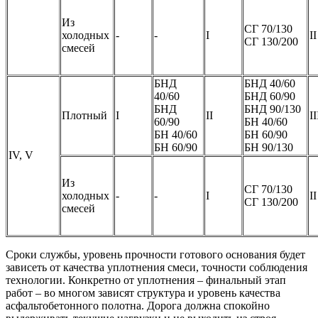
Из
СГ 70/130
холодных
-
-
I
II
СГ 130/200
смесей
БНД
БНД 40/60
40/60
БНД 60/90
БНД
БНД 90/130
Плотный
I
II
II
60/90
БН 40/60
БН 40/60
БН 60/90
БН 60/90
БН 90/130
IV, V
Из
СГ 70/130
холодных
-
-
I
II
СГ 130/200
смесей
Сроки службы, уровень прочности готового основания будет
зависеть от качества уплотнения смеси, точности соблюдения
технологии. Конкретно от уплотнения – финальный этап
работ – во многом зависят структура и уровень качества
асфальтобетонного полотна. Дорога должна спокойно