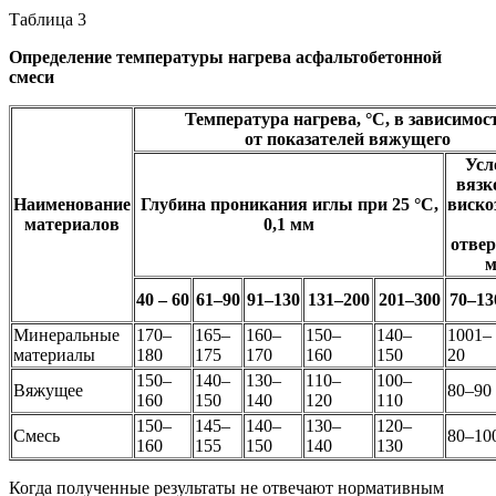
Таблица 3
Определение температуры нагрева асфальтобетонной
смеси
Температура нагрева, °С, в зависимос
от показателей вяжущего
Усл
вязк
Наименование
Глубина проникания иглы при 25 °С,
виско
материалов
0,1 мм
отвер
м
40 – 60
61–90
91–130
131–200
201–300
70–13
Минеральные
170–
165–
160–
150–
140–
1001–
материалы
180
175
170
160
150
20
150–
140–
130–
110–
100–
Вяжущее
80–90
160
150
140
120
110
150–
145–
140–
130–
120–
Смесь
80–10
160
155
150
140
130
Когда полученные результаты не отвечают нормативным