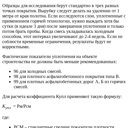
Образцы для исследования берут стандартно в трех разных
точках покрытия. Вырубку следует делать на удалении от 1
метра от края полотна. Если исследуются слои, уплотненные с
применением горячей технологии, нужно выждать хотя бы
сутки (в идеале 3 дня) после завершения уплотнения и только
потом брать пробы. Когда смесь укладывалась холодным
способом, этот интервал увеличивают до 2-4 недель. Если не
соблюсти временные ограничения, результаты будут не
корректными.
Фактические показатели уплотнения на объекте
строительства не должны быть меньше рекомендованных:
96 для холодных смесей.
98 для плотного асфальтобетонного покрытия типа В.
99 для плотных асфальтобетонных дорог А, Б из горячих
смесей.
Для расчета коэффициента Купл применяют такую формулу:
К
= Рм/Рсм
упл
где:
РСМ – стандартные средние показатели плотности