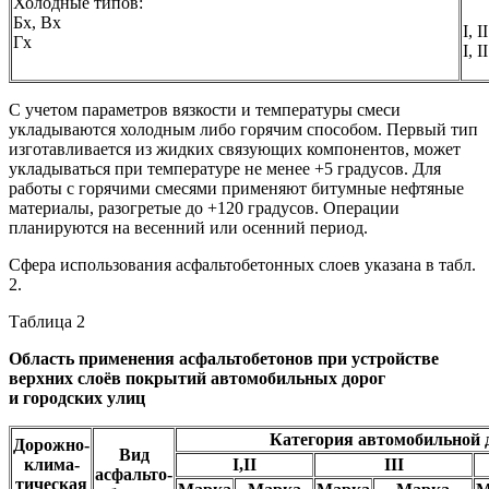
Холодные типов:
Бх, Вх
I, II
Гх
I, II
С учетом параметров вязкости и температуры смеси
укладываются холодным либо горячим способом. Первый тип
изготавливается из жидких связующих компонентов, может
укладываться при температуре не менее +5 градусов. Для
работы с горячими смесями применяют битумные нефтяные
материалы, разогретые до +120 градусов. Операции
планируются на весенний или осенний период.
Сфера использования асфальтобетонных слоев указана в табл.
2.
Таблица 2
Область применения асфальтобетонов при устройстве
верхних слоёв покрытий автомобильных дорог
и городских улиц
Категория автомобильной 
Дорожно-
Вид
клима-
I,II
III
асфальто-
тическая