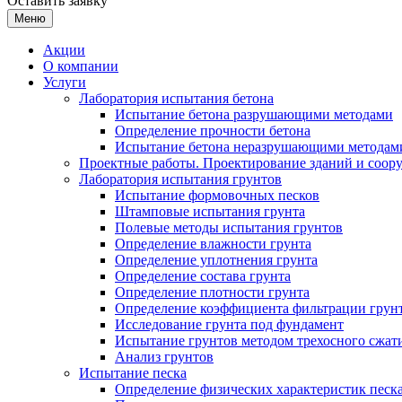
Оставить заявку
Меню
Акции
О компании
Услуги
Лаборатория испытания бетона
Испытание бетона разрушающими методами
Определение прочности бетона
Испытание бетона неразрушающими методам
Проектные работы. Проектирование зданий и соор
Лаборатория испытания грунтов
Испытание формовочных песков
Штамповые испытания грунта
Полевые методы испытания грунтов
Определение влажности грунта
Определение уплотнения грунта
Определение состава грунта
Определение плотности грунта
Определение коэффициента фильтрации грун
Исследование грунта под фундамент
Испытание грунтов методом трехосного сжат
Анализ грунтов
Испытание песка
Определение физических характеристик песка