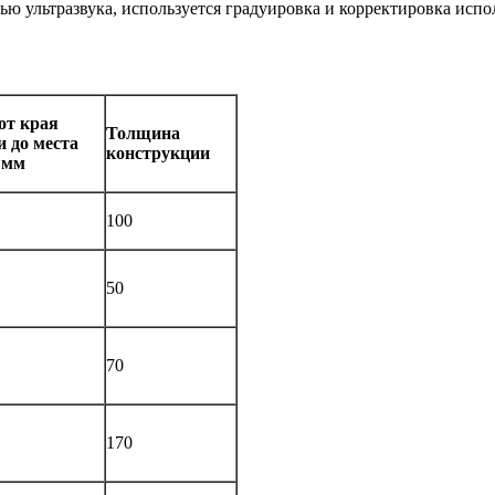
ью ультразвука, используется градуировка и корректировка ис
от края
Толщина
 до места
конструкции
 мм
100
50
70
170