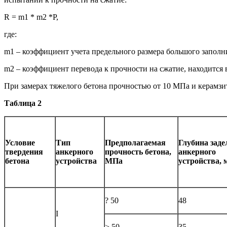
R = m1 * m2 *P,
где:
m1 – коэффициент учета предельного размера большого заполни
m2 – коэффициент перевода к прочности на сжатие, находится в
При замерах тяжелого бетона прочностью от 10 МПа и керамзи
Таблица 2
Условие
Тип
Предполагаемая
Глубина заде
твердения
анкерного
прочность бетона,
анкерного
бетона
устройства
МПа
устройства, 
? 50
48
I
> 50
35