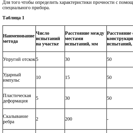
Для того чтобы определить характеристики прочности с помощ
специального прибора.
Таблица 1
Число
Расстояние между
Расстояние 
Наименование
испытаний
местами
конструкции
метода
на участке
испытаний, мм
испытаний,
Упругий отскок
5
30
50
Ударный
10
15
50
импульс
Пластическая
5
30
50
деформация
Скалывание
2
200
-
ребра