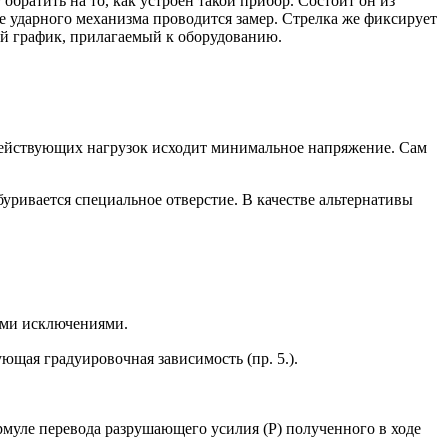
обратить на то, как устроен такой прибор. Состоит он из
е ударного механизма проводится замер. Стрелка же фиксирует
ый график, прилагаемый к оборудованию.
действующих нагрузок исходит минимальное напряжение. Сам
буривается специальное отверстие. В качестве альтернативы
кими исключениями.
ющая градуировочная зависимость (пр. 5.).
рмуле перевода разрушающего усилия (Р) полученного в ходе