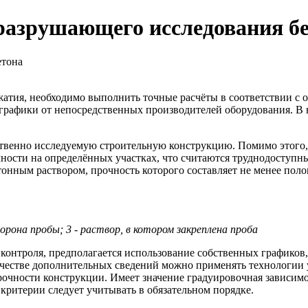
разрушающего исследования б
жатия, необходимо выполнить точные расчёты в соответствии с
 графики от непосредственных производителей оборудования. В
твенно исследуемую строительную конструкцию. Помимо этого,
рочности на определённых участках, что считаются труднодоступ
онным раствором, прочность которого составляет не менее пол
торона пробы; 3 - раствор, в котором закреплена проба
онтроля, предполагается использование собственных графиков, 
ачестве дополнительных сведений можно применять технологии 
очности конструкции. Имеет значение градуировочная зависимост
 критерии следует учитывать в обязательном порядке.