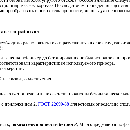
сти бетона методом упругого отскока. Особое внимание следует 
 цилиндрическом корпусе. По следствиям приведения в действи
мо преобразовать в показатель прочности, используя специальн
ак это работает
еобходимо расположить точки размещения анкеров там, где от 
й:
и лепестковой анкер до бетонирования не был использован, про
оответствовали характеристикам используемого прибора.
 отверстии.
.
й нагрузки до увеличения.
а позволяет определить показатели прочности бетона за несколь
и с приложением 2.
ГОСТ 22690-88
для которых определена следу
йств,
показатель прочности бетона
R
, МПа определяется по фо