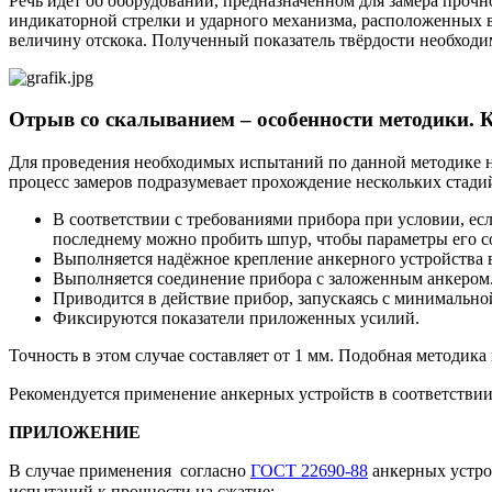
Речь идёт об оборудовании, предназначенном для замера прочно
индикаторной стрелки и ударного механизма, расположенных в
величину отскока. Полученный показатель твёрдости необходи
Отрыв со скалыванием – особенности методики. К
Для проведения необходимых испытаний по данной методике н
процесс замеров подразумевает прохождение нескольких стади
В соответствии с требованиями прибора при условии, есл
последнему можно пробить шпур, чтобы параметры его с
Выполняется надёжное крепление анкерного устройства в
Выполняется соединение прибора с заложенным анкером
Приводится в действие прибор, запускаясь с минимально
Фиксируются показатели приложенных усилий.
Точность в этом случае составляет от 1 мм. Подобная методик
Рекомендуется применение анкерных устройств в соответстви
ПРИЛОЖЕНИЕ
В случае применения согласно
ГОСТ 22690-88
анкерных устро
испытаний к прочности на сжатие: