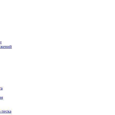
и
ужений
та
ия
 песка