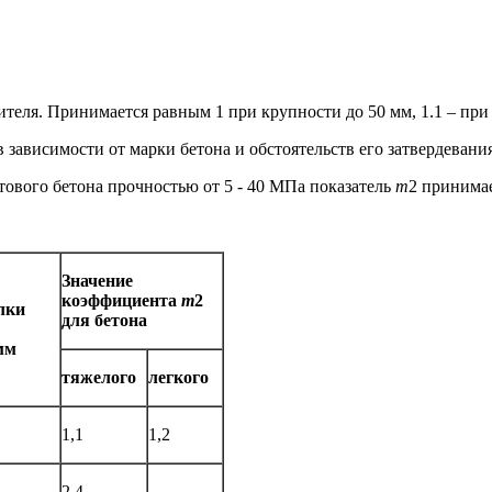
теля. Принимается равным 1 при крупности до 50 мм, 1.1 – при 
 зависимости от марки бетона и обстоятельств его затвердевания
тового бетона прочностью от 5 - 40 МПа показатель
m
2 принимае
Значение
коэффициента
m
2
лки
для бетона
мм
тяжелого
легкого
1,1
1,2
2,4
-