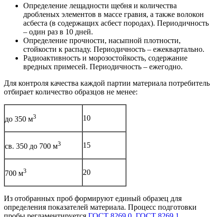
Определение лещадности щебня и количества
дробленых элементов в массе гравия, а также волокон
асбеста (в содержащих асбест породах). Периодичность
– один раз в 10 дней.
Определение прочности, насыпной плотности,
стойкости к распаду. Периодичность – ежеквартально.
Радиоактивность и морозостойкость, содержание
вредных примесей. Периодичность – ежегодно.
Для контроля качества каждой партии материала потребитель
отбирает количество образцов не менее:
3
10
до 350 м
3
15
св. 350 до 700 м
3
20
700 м
Из отобранных проб формируют единый образец для
определения показателей материала. Процесс подготовки
пробы регламентируется
ГОСТ 8269.0
,
ГОСТ 8269.1
.