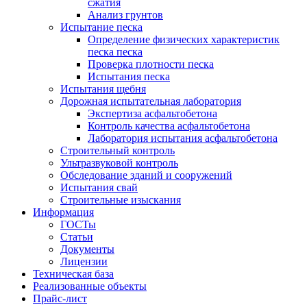
сжатия
Анализ грунтов
Испытание песка
Определение физических характеристик
песка песка
Проверка плотности песка
Испытания песка
Испытания щебня
Дорожная испытательная лаборатория
Экспертиза асфальтобетона
Контроль качества асфальтобетона
Лаборатория испытания асфальтобетона
Строительный контроль
Ультразвуковой контроль
Обследование зданий и сооружений
Испытания свай
Строительные изыскания
Информация
ГОСТы
Статьи
Документы
Лицензии
Техническая база
Реализованные объекты
Прайс-лист