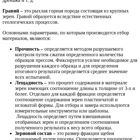
дренажа и т. д.
Гравий –
это рыхлая горная порода состоящая из крупных
зерен. Гравий образуется вследствие естественных
геологических процессов.
Основными параметрами, по которым производится отбор
материалов, являются:
Прочность –
определяется методом разрушаемого
контроля путем сжатия определенного количества
образцов прессом. Фиксируется усилие необходимое для
разрушения каждого образца и для определения
итогового результата определяется среднее значение
всех испытаний.
Лещадность –
это процент содержания в материале
зерен имеющих соотношение длины к толщине от 3-х и
более. Отдельно для каждой фракции определяется
соотношение содержания зерен пластинчатой и
игловатой формы. Для отбора и замера используются
измерительные инструменты или шаблоны.
Лещадность определяет путем взвешивания
отобранных зерен и определением соотношения
полученного результата к весу всего образца.
Зерновой состав –
это размер фракции щебня
получаемый путем просева. Определяется процентное