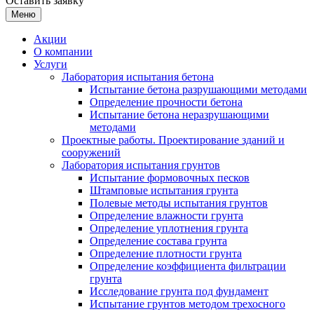
Оставить заявку
Меню
Акции
О компании
Услуги
Лаборатория испытания бетона
Испытание бетона разрушающими методами
Определение прочности бетона
Испытание бетона неразрушающими
методами
Проектные работы. Проектирование зданий и
сооружений
Лаборатория испытания грунтов
Испытание формовочных песков
Штамповые испытания грунта
Полевые методы испытания грунтов
Определение влажности грунта
Определение уплотнения грунта
Определение состава грунта
Определение плотности грунта
Определение коэффициента фильтрации
грунта
Исследование грунта под фундамент
Испытание грунтов методом трехосного